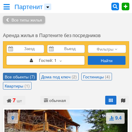
Партенит
Все типы жилья
Аренда жилья
в Партените без посредников
Фильтры
Гостей:
1
Найти
Все обьекты
(7)
Дома под ключ
(2)
Гостиницы
(4)
Квартиры
(1)
7
обычная
шт
9.4