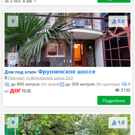
за 3 чел. в авг
0.0
1
/
4
Фрунзенское шоссе
Дом под ключ
Партенит ул.Фрунзенское шоссе 20/3
до 800 метров
(до моря)
до 300 метров
(до центра)
0
дог
2130
от
RUB
Подробнее
1.0