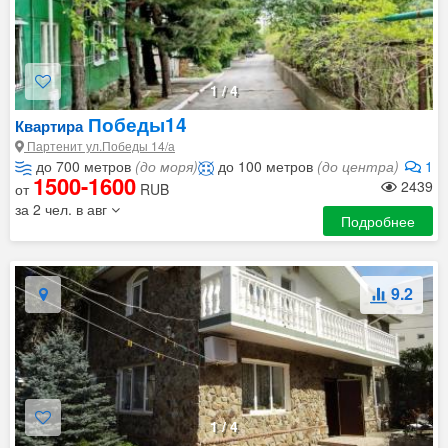
1
/
4
Победы14
Квартира
Партенит ул.Победы 14/а
до 700 метров
(до моря)
до 100 метров
(до центра)
1
1500-1600
2439
от
RUB
за 2 чел. в авг
Подробнее
9.2
1
/
4