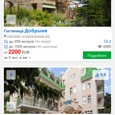
1
/
4
Добрыня
Гостиница
Партенит ул.Васильченко 8/а
до 200 метров
(до моря)
2
до 1500 метров
(до центра)
4585
2200
от
RUB
Подробнее
за 3 чел. в авг
9.5
1
/
4