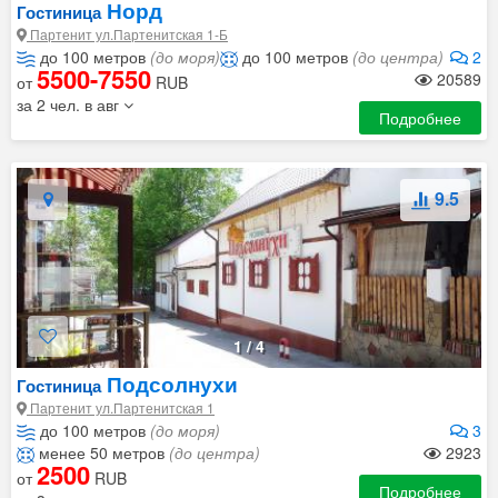
Норд
Гостиница
Партенит ул.Партенитская 1-Б
до 100 метров
(до моря)
до 100 метров
(до центра)
2
5500-7550
20589
от
RUB
за 2 чел. в авг
Подробнее
9.5
1
/
4
Подсолнухи
Гостиница
Партенит ул.Партенитская 1
до 100 метров
(до моря)
3
менее 50 метров
(до центра)
2923
2500
от
RUB
Подробнее