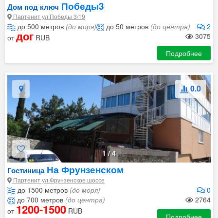
Победы3
Дом под ключ
Партенит ул.Победы 3/19
до 500 метров
(до моря)
до 50 метров
(до центра)
2
дог
3075
от
RUB
Подробнее
0.0
1
/
4
На Фрунзенском
Гостиница
Партенит ул.Фрунзенское шоссе
до 1500 метров
(до моря)
0
до 700 метров
(до центра)
2764
1200-1500
от
RUB
Подробнее